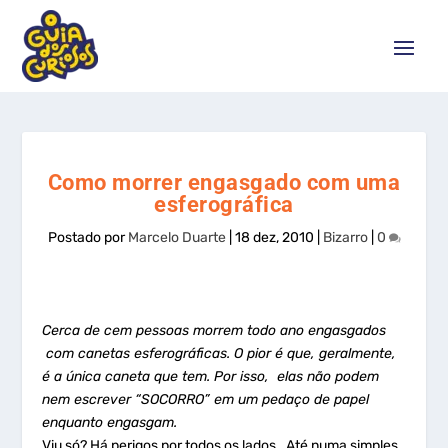
Como morrer engasgado com uma
esferográfica
Postado por
Marcelo Duarte
|
18 dez, 2010
|
Bizarro
|
0
Cerca de cem pessoas morrem todo ano engasgados
com canetas esferográficas. O pior é que, geralmente,
é a única caneta que tem. Por isso, elas não podem
nem escrever “SOCORRO” em um pedaço de papel
enquanto engasgam.
Viu só? Há perigos por todos os lados. Até numa simples