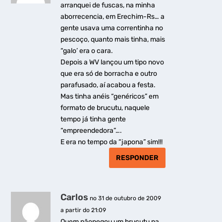
arranquei de fuscas, na minha
aborrecencia, em Erechim-Rs… a
gente usava uma correntinha no
pescoço, quanto mais tinha, mais
“galo’ era o cara.
Depois a WV lançou um tipo novo
que era só de borracha e outro
parafusado, aí acabou a festa.
Mas tinha anéis “genéricos” em
formato de brucutu, naquele
tempo já tinha gente
“empreendedora”….
E era no tempo da “japona” sim!!!
RESPONDER
Carlos
no 31 de outubro de 2009
a partir do 21:09
Quem nãopegou um brucutu na