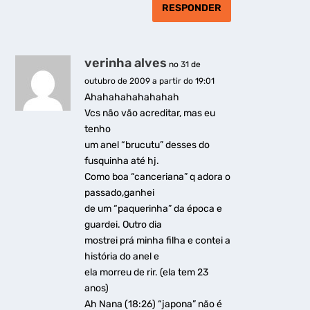
RESPONDER
verinha alves
no 31 de
outubro de 2009 a partir do 19:01
Ahahahahahahahah
Vcs não vão acreditar, mas eu
tenho
um anel “brucutu” desses do
fusquinha até hj.
Como boa “canceriana” q adora o
passado,ganhei
de um “paquerinha” da época e
guardei. Outro dia
mostrei prá minha filha e contei a
história do anel e
ela morreu de rir. (ela tem 23
anos)
Ah Nana (18:26) “japona” não é