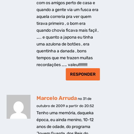
com os amigos perto de casa e
quando a gente via um fusca era
aquela correria pra ver quem
tirava primeiro , o bom era
quando chovia ficava mais façil ,
….. e quanto a japona eu tinha
uma azulona de botões , era
quentinha a danada , bons
tempos que me trazen muitas
recordações …… valeu!!!!!!!!!!
RESPONDER
Marcelo Arruda
no 31 de
outubro de 2009 a partir do 20:52
Tenho uma memória, daqueka
época, eu ainda menino, 10-12
anos de odade, do programa
Jovem Guarda, dos Reis do