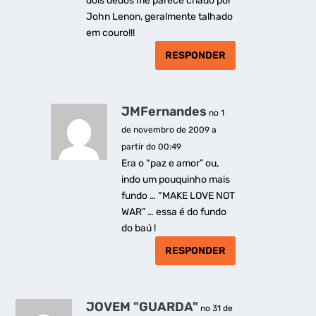
dois dedos me parece criado por
John Lenon, geralmente talhado
em couro!!!
RESPONDER
JMFernandes
no 1
de novembro de 2009 a
partir do 00:49
Era o “paz e amor” ou,
indo um pouquinho mais
fundo … “MAKE LOVE NOT
WAR” … essa é do fundo
do baú !
RESPONDER
JOVEM "GUARDA"
no 31 de