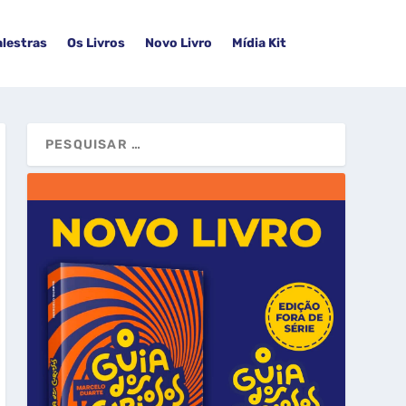
alestras
Os Livros
Novo Livro
Mídia Kit