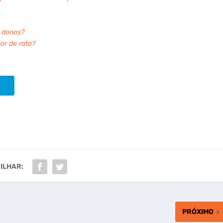
s donos?
or de rato?
ILHAR:
PRÓXIMO