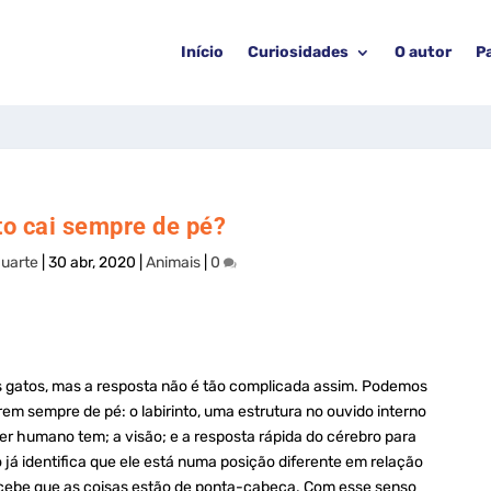
Início
Curiosidades
O autor
P
to cai sempre de pé?
Duarte
|
30 abr, 2020
|
Animais
|
0
s gatos, mas a resposta não é tão complicada assim. Podemos
rem sempre de pé: o labirinto, uma estrutura no ouvido interno
 ser humano tem
; a visão; e a resposta rápida do cérebro para
o já identifica que ele está numa posição diferente em relação
rcebe que as coisas estão de ponta-cabeça. Com esse senso