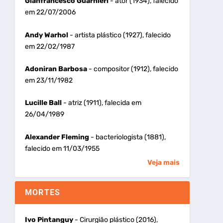
Gianfrancesco Guarnieri
- ator (1934), falecido
em 22/07/2006
Andy Warhol
- artista plástico (1927), falecido
em 22/02/1987
Adoniran Barbosa
- compositor (1912), falecido
em 23/11/1982
Lucille Ball
- atriz (1911), falecida em
26/04/1989
Alexander Fleming
- bacteriologista (1881),
falecido em 11/03/1955
Veja mais
MORTES
Ivo Pintanguy
- Cirurgião plástico (2016),