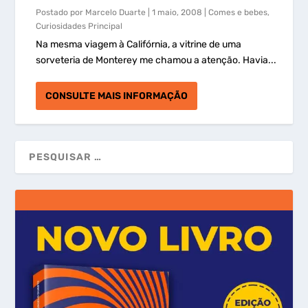
Postado por
Marcelo Duarte
|
1 maio, 2008
|
Comes e bebes
,
Curiosidades Principal
Na mesma viagem à Califórnia, a vitrine de uma
sorveteria de Monterey me chamou a atenção. Havia...
CONSULTE MAIS INFORMAÇÃO