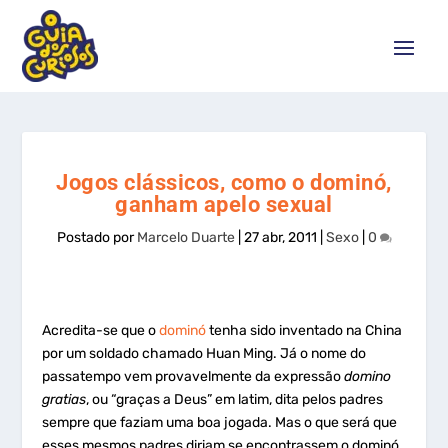
Jogos clássicos, como o dominó,
ganham apelo sexual
Postado por
Marcelo Duarte
|
27 abr, 2011
|
Sexo
|
0
Acredita-se que o
dominó
tenha sido inventado na China
por um soldado chamado Huan Ming. Já o nome do
passatempo vem provavelmente da expressão
domino
gratias
, ou “graças a Deus” em latim, dita pelos padres
sempre que faziam uma boa jogada. Mas o que será que
esses mesmos padres diriam se encontrassem o dominó