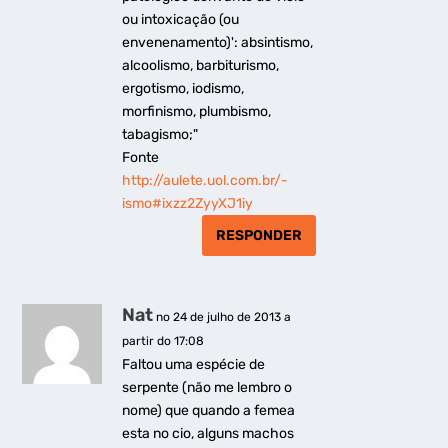
ou intoxicação (ou
envenenamento)': absintismo,
alcoolismo, barbiturismo,
ergotismo, iodismo,
morfinismo, plumbismo,
tabagismo;"
Fonte
http://aulete.uol.com.br/-
ismo#ixzz2ZyyXJ1iy
RESPONDER
Nat
no 24 de julho de 2013 a
partir do 17:08
Faltou uma espécie de
serpente (não me lembro o
nome) que quando a femea
esta no cio, alguns machos