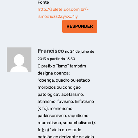
Fonte
http://aulete.uol.com.br/-
ismo#ixzz2ZyyXJ1iy
RESPONDER
Francisco
no 24 de julho de
2013 a partir do 13:50
O prefixo “ismo” também
designa doença:
“doença, quadro ou estado
mórbidos ou condição
patológica’: acefalismo,
atimismo, favismo, linfatismo
(< fr.), menierismo,
parkinsonismo, raquitismo,
reumatismo, sonambulismo (<
fr.); o) ' vício ou estado
patológico derivante de vício