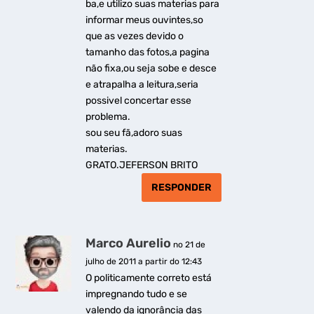
ba,e utilizo suas materias para
informar meus ouvintes,so
que as vezes devido o
tamanho das fotos,a pagina
não fixa,ou seja sobe e desce
e atrapalha a leitura,seria
possivel concertar esse
problema.
sou seu fã,adoro suas
materias.
GRATO.JEFERSON BRITO
RESPONDER
Marco Aurelio
no 21 de
julho de 2011 a partir do 12:43
O politicamente correto está
impregnando tudo e se
valendo da ignorância das