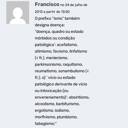
Francisco
no 24 de julho de
2013 a partir do 13:50
O prefixo “ismo” também
designa doença:
“doença, quadro ou estado
mórbidos ou condição
patológica’: acefalismo,
atimismo, favismo, linfatismo
(< fr.), menierismo,
parkinsonismo, raquitismo,
reumatismo, sonambulismo (<
fr.); o) ' vício ou estado
patológico derivante de vício
ou intoxicação (ou
envenenamento)': absintismo,
alcoolismo, barbiturismo,
ergotismo, iodismo,
morfinismo, plumbismo,
tabagismo;"