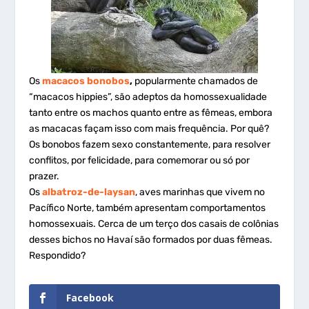
Os
macacos bonobos
,
popularmente chamados de
“macacos hippies”, são adeptos da homossexualidade
tanto entre os machos quanto entre as fêmeas, embora
as macacas façam isso com mais frequência. Por quê?
Os bonobos fazem sexo constantemente, para resolver
conflitos, por felicidade, para comemorar ou só por
prazer.
Os
albatroz-de-laysan
, aves marinhas que vivem no
Pacífico Norte, também apresentam comportamentos
homossexuais. Cerca de um terço dos casais de colônias
desses bichos no Havaí são formados por duas fêmeas.
Respondido?
Facebook