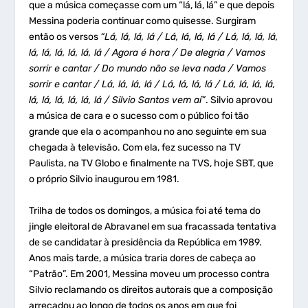
que a música começasse com um “lá, lá, lá” e que depois
Messina poderia continuar como quisesse. Surgiram
então os versos
“Lá, lá, lá, lá / Lá, lá, lá, lá / Lá, lá, lá, lá,
lá, lá, lá, lá, lá, lá / Agora é hora / De alegria / Vamos
sorrir e cantar / Do mundo não se leva nada / Vamos
sorrir e cantar / Lá, lá, lá, lá / Lá, lá, lá, lá / Lá, lá, lá, lá,
lá, lá, lá, lá, lá, lá / Silvio Santos vem aí”
. Silvio aprovou
a música de cara e o sucesso com o público foi tão
grande que ela o acompanhou no ano seguinte em sua
chegada à televisão. Com ela, fez sucesso na TV
Paulista, na TV Globo e finalmente na TVS, hoje SBT, que
o próprio Silvio inaugurou em 1981.
Trilha de todos os domingos, a música foi até tema do
jingle eleitoral de Abravanel em sua fracassada tentativa
de se candidatar à presidência da República em 1989.
Anos mais tarde, a música traria dores de cabeça ao
“Patrão”. Em 2001, Messina moveu um processo contra
Silvio reclamando os direitos autorais que a composição
arrecadou ao longo de todos os anos em que foi