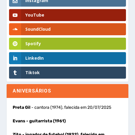
Instagram
YouTube
SoundCloud
Spotify
LinkedIn
Tiktok
ANIVERSÁRIOS
Preta Gil
- cantora (1974), falecida em 20/07/2025
Evans
- guitarrista (1961)
Zito
- jogador de futebol (1932), falecido em