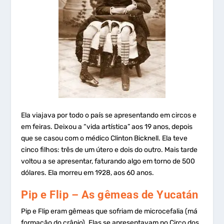
Ela viajava por todo o país se apresentando em circos e
em feiras. Deixou a “vida artística” aos 19 anos, depois
que se casou com o médico Clinton Bicknell. Ela teve
cinco filhos: três de um útero e dois do outro. Mais tarde
voltou a se apresentar, faturando algo em torno de 500
dólares. Ela morreu em 1928, aos 60 anos.
Pip e Flip – As gêmeas de Yucatán
Pip e Flip eram gêmeas que sofriam de microcefalia (má
formação do crânio). Elas se apresentavam no Circo dos