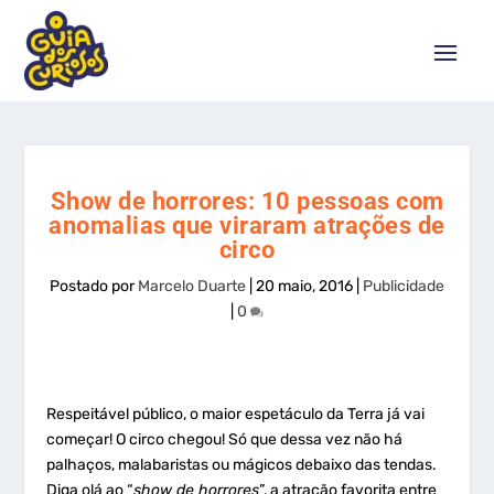
Show de horrores: 10 pessoas com
anomalias que viraram atrações de
circo
Postado por
Marcelo Duarte
|
20 maio, 2016
|
Publicidade
|
0
Respeitável público, o maior espetáculo da Terra já vai
começar! O circo chegou! Só que dessa vez não há
palhaços, malabaristas ou mágicos debaixo das tendas.
Diga olá ao “
show de horrores
”, a atração favorita entre