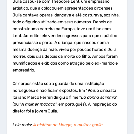
Julia casou-se com Theodore Lent, um empresário
artístico, que a colocou em apresentações circenses.
Julia cantava óperas, dançava e até costurava, sozinha,
todo o figurino utilizado em seus números. Depois de
construir uma carreira na Europa, teve um filho com
Lent. Acredite: ele vendeu ingressos para que o público
presenciasse o parto. A criança, que nasceu com a
mesma doença da mãe, viveu por poucas horas e Julia
morreu dois dias depois da morte do filho. Ambos foram
mumificados e exibidos como atração pelo ex-marido e
empresário.
Os corpos estão sob a guarda de uma instituição
norueguesa e não ficam expostos. Em 1963, o cineasta
italiano Marco Ferreri dirigiu o filme “
La donna scimmia
”
(ou “
A mulher macaco
”, em português). A inspiração do
diretor foi a jovem Julia.
Leia mais:
A história de Monga, a mulher gorila