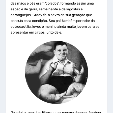
das mãos e pés eram ‘colados’, formando assim uma
espécie de garra, semelhante a de lagostas e
caranguejos. Grady foi o sexto de sua geração que
possuía essa condição. Seu pai, também portador da
ectrodactilia, levou o menino ainda muito jovem para se
apresentar em circos junto dele.
Já adulto teve dois filhos com a mesma doença. Acabou