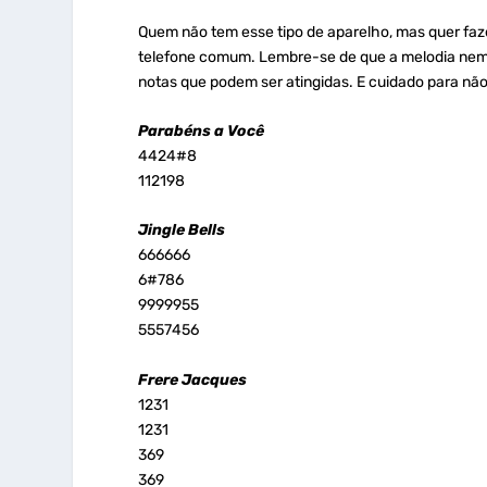
Quem não tem esse tipo de aparelho, mas quer faze
telefone comum. Lembre-se de que a melodia nem 
notas que podem ser atingidas. E cuidado para nã
Parabéns a Você
4424#8
112198
Jingle Bells
666666
6#786
9999955
5557456
Frere Jacques
1231
1231
369
369