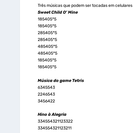
Três músicas que podem ser tocadas em celulares
Sweet Child O’ Mine
185405*5
185405*5
285405*5
285405*5
485405*5
485405*5
185405*5
185405*5
Música do game Tetris
6345543
2246543
3456422
Hino à Alegria
334554321123322
334554321123211