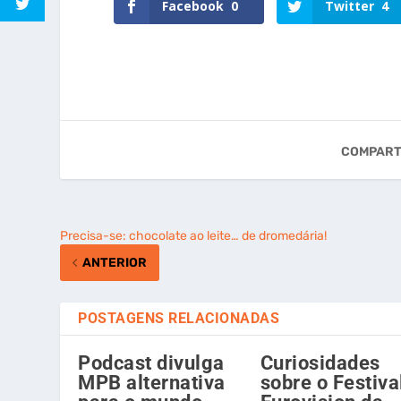
Facebook
0
Twitter
4
COMPART
Precisa-se: chocolate ao leite… de dromedária!
ANTERIOR
POSTAGENS RELACIONADAS
Podcast divulga
Curiosidades
MPB alternativa
sobre o Festiva