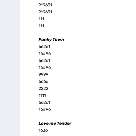
9*9631
9*9631
111
111
Funky Town
66261
16#96
66261
16#96
9999
6666
2222
1111
66261
16#96
Love me Tender
1636