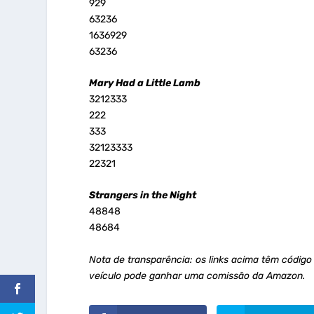
929
63236
1636929
63236
Mary Had a Little Lamb
3212333
222
333
32123333
22321
Strangers in the Night
48848
48684
Nota de transparência: os links acima têm código
veículo pode ganhar uma comissão da Amazon.