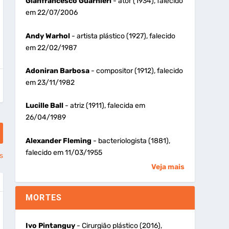
Gianfrancesco Guarnieri
- ator (1934), falecido
em 22/07/2006
Andy Warhol
- artista plástico (1927), falecido
em 22/02/1987
Adoniran Barbosa
- compositor (1912), falecido
em 23/11/1982
Lucille Ball
- atriz (1911), falecida em
26/04/1989
Alexander Fleming
- bacteriologista (1881),
falecido em 11/03/1955
s
Veja mais
MORTES
Ivo Pintanguy
- Cirurgião plástico (2016),