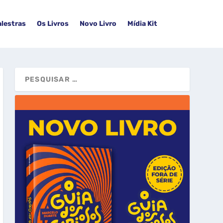
alestras
Os Livros
Novo Livro
Mídia Kit