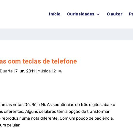
Início
Curiosidades
O autor
P
s com teclas de telefone
 Duarte
|
7 jun, 2011
|
Música
|
21
am as notas Dó, Ré e Mi. As sequências de três dígitos abaixo
s diferentes. Alguns celulares têm a opção de transformar
o reproduzir uma nota diferente. Com um pouco de paciência,
um celular.