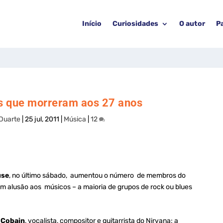
Início
Curiosidades
O autor
P
os que morreram aos 27 anos
Duarte
|
25 jul, 2011
|
Música
|
12
use
, no último sábado, aumentou o número de membros do
 em alusão aos músicos – a maioria de grupos de rock ou blues
 Cobain
, vocalista, compositor e guitarrista do Nirvana; a