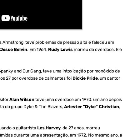
is Armstrong, teve problemas de pressão alta e faleceu em
B
Jesse Belvin
. Em 1964,
Rudy Lewis
morreu de overdose. Ele
o Spanky and Our Gang, teve uma intoxicação por monóxido de
os 27 por overdose de calmantes foi
Dickie Pride
, um cantor
sitor
Alan Wilson
teve uma overdose em 1970, um ano depois
sta do grupo Dyke & The Blazers,
Arlester “Dyke” Christian
,
ando o guitarrista
Les Harvey
, de 27 anos, morreu
úmidas durante uma apresentação, em 1972. No mesmo ano, a