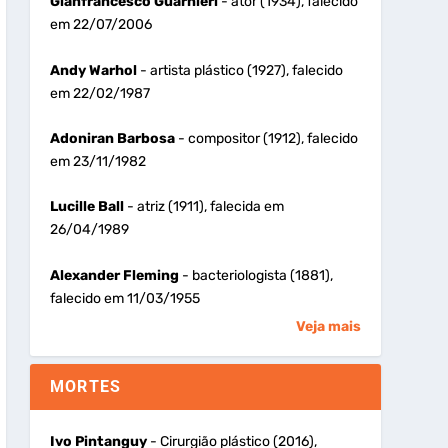
Gianfrancesco Guarnieri
- ator (1934), falecido
em 22/07/2006
Andy Warhol
- artista plástico (1927), falecido
em 22/02/1987
Adoniran Barbosa
- compositor (1912), falecido
em 23/11/1982
Lucille Ball
- atriz (1911), falecida em
26/04/1989
Alexander Fleming
- bacteriologista (1881),
falecido em 11/03/1955
Veja mais
MORTES
Ivo Pintanguy
- Cirurgião plástico (2016),