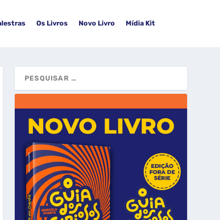
alestras
Os Livros
Novo Livro
Mídia Kit