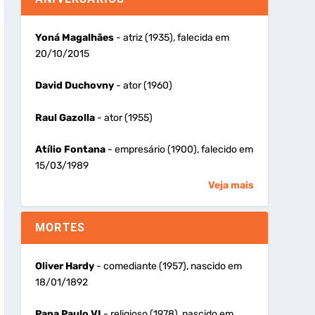
Yoná Magalhães
- atriz (1935), falecida em
20/10/2015
David Duchovny
- ator (1960)
Raul Gazolla
- ator (1955)
Atílio Fontana
- empresário (1900), falecido em
15/03/1989
Veja mais
MORTES
Oliver Hardy
- comediante (1957), nascido em
18/01/1892
Papa Paulo VI
- religioso (1978), nascido em