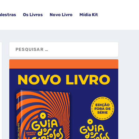
alestras
Os Livros
Novo Livro
Mídia Kit