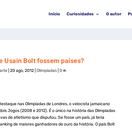
Início
Curiosidades
O autor
P
e Usain Bolt fossem países?
arte
|
20 ago, 2012
|
Olimpíadas
|
0
 Destaque nas Olimpíadas de Londres, o velocista jamaicano
is Jogos (2008 e 2012). É o único na história das Olimpíadas
as de atletismo que disputou. Se fosse um país, já teria
anking de maiores ganhadores de ouro da história. O país Bolt