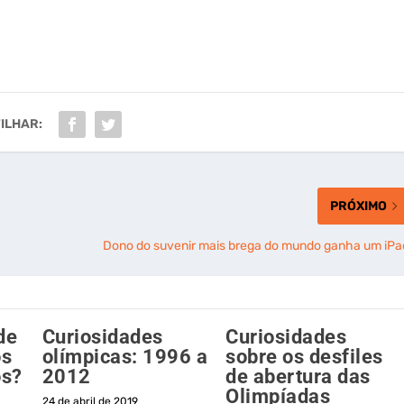
ILHAR:
PRÓXIMO
Dono do suvenir mais brega do mundo ganha um iPa
de
Curiosidades
Curiosidades
os
olímpicas: 1996 a
sobre os desfiles
os?
2012
de abertura das
Olimpíadas
24 de abril de 2019