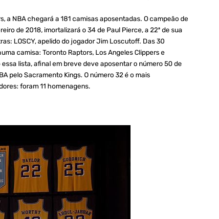
rs, a NBA chegará a 181 camisas aposentadas. O campeão de
eiro de 2018, imortalizará o 34 de Paul Pierce, a 22ª de sua
tras: LOSCY, apelido do jogador Jim Loscutoff. Das 30
huma camisa: Toronto Raptors, Los Angeles Clippers e
o essa lista, afinal em breve deve aposentar o número 50 de
BA pelo Sacramento Kings. O número 32 é o mais
adores: foram 11 homenagens.