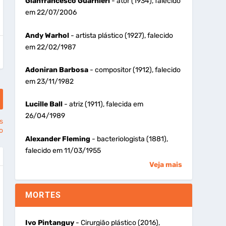
Gianfrancesco Guarnieri
- ator (1934), falecido
em 22/07/2006
Andy Warhol
- artista plástico (1927), falecido
em 22/02/1987
Adoniran Barbosa
- compositor (1912), falecido
em 23/11/1982
Lucille Ball
- atriz (1911), falecida em
26/04/1989
s
o
Alexander Fleming
- bacteriologista (1881),
falecido em 11/03/1955
Veja mais
MORTES
Ivo Pintanguy
- Cirurgião plástico (2016),