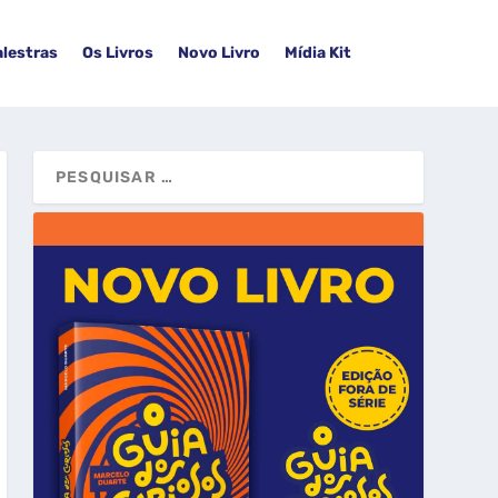
alestras
Os Livros
Novo Livro
Mídia Kit