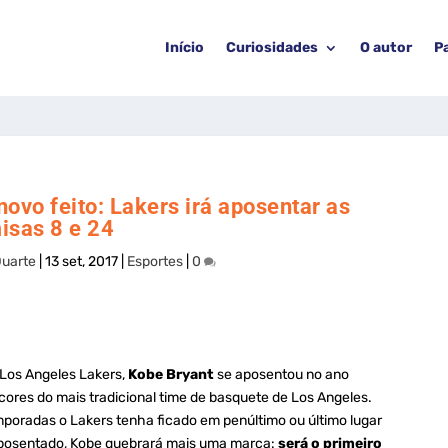
Início
Curiosidades
O autor
P
ovo feito: Lakers irá aposentar as
isas 8 e 24
Duarte
|
13 set, 2017
|
Esportes
|
0
 Los Angeles Lakers,
Kobe Bryant
se aposentou no ano
res do mais tradicional time de basquete de Los Angeles.
mporadas o Lakers tenha ficado em penúltimo ou último lugar
 aposentado, Kobe quebrará mais uma marca:
será o primeiro