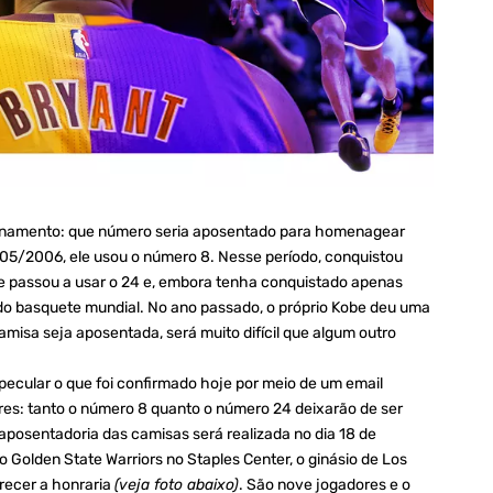
onamento: que número seria aposentado para homenagear
05/2006, ele usou o número 8. Nesse período, conquistou
be passou a usar o 24 e, embora tenha conquistado apenas
a do basquete mundial. No ano passado, o próprio Kobe deu uma
misa seja aposentada, será muito difícil que algum outro
cular o que foi confirmado hoje por meio de um email
res: tanto o número 8 quanto o número 24 deixarão de ser
aposentadoria das camisas será realizada no dia 18 de
o Golden State Warriors no Staples Center, o ginásio de Los
recer a honraria
(veja foto abaixo)
. São nove jogadores e o