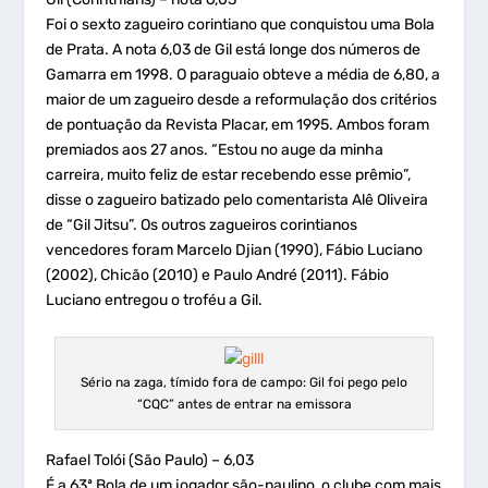
Foi o sexto zagueiro corintiano que conquistou uma Bola
de Prata. A nota 6,03 de Gil está longe dos números de
Gamarra em 1998. O paraguaio obteve a média de 6,80, a
maior de um zagueiro desde a reformulação dos critérios
de pontuação da Revista Placar, em 1995. Ambos foram
premiados aos 27 anos. “Estou no auge da minha
carreira, muito feliz de estar recebendo esse prêmio”,
disse o zagueiro batizado pelo comentarista Alê Oliveira
de “Gil Jitsu”. Os outros zagueiros corintianos
vencedores foram Marcelo Djian (1990), Fábio Luciano
(2002), Chicão (2010) e Paulo André (2011). Fábio
Luciano entregou o troféu a Gil.
Sério na zaga, tímido fora de campo: Gil foi pego pelo
“CQC” antes de entrar na emissora
Rafael Tolói (São Paulo) – 6,03
É a 63ª Bola de um jogador são-paulino, o clube com mais