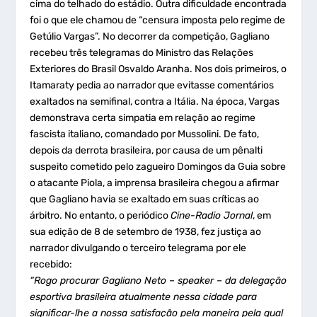
cima do telhado do estádio. Outra dificuldade encontrada
foi o que ele chamou de “censura imposta pelo regime de
Getúlio Vargas”. No decorrer da competição, Gagliano
recebeu três telegramas do Ministro das Relações
Exteriores do Brasil Osvaldo Aranha. Nos dois primeiros, o
Itamaraty pedia ao narrador que evitasse comentários
exaltados na semifinal, contra a Itália. Na época, Vargas
demonstrava certa simpatia em relação ao regime
fascista italiano, comandado por Mussolini. De fato,
depois da derrota brasileira, por causa de um pênalti
suspeito cometido pelo zagueiro Domingos da Guia sobre
o atacante Piola, a imprensa brasileira chegou a afirmar
que Gagliano havia se exaltado em suas críticas ao
árbitro. No entanto, o periódico
Cine-Radio Jornal
, em
sua edição de 8 de setembro de 1938, fez justiça ao
narrador divulgando o terceiro telegrama por ele
recebido:
“Rogo procurar Gagliano Neto – speaker – da delegação
esportiva brasileira atualmente nessa cidade para
significar-lhe a nossa satisfação pela maneira pela qual