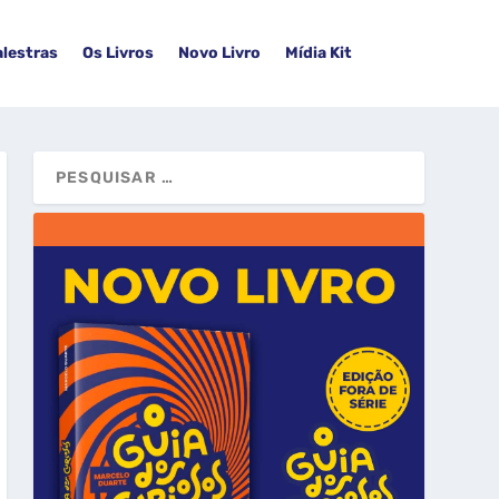
alestras
Os Livros
Novo Livro
Mídia Kit