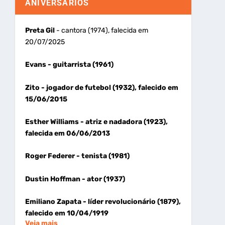
ANIVERSÁRIOS
Preta Gil
- cantora (1974), falecida em
20/07/2025
Evans
- guitarrista (1961)
Zito
- jogador de futebol (1932), falecido em
15/06/2015
Esther Williams
- atriz e nadadora (1923),
falecida em 06/06/2013
Roger Federer
- tenista (1981)
Dustin Hoffman
- ator (1937)
Emiliano Zapata
- líder revolucionário (1879),
falecido em 10/04/1919
Veja mais