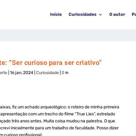
Início
Curiosidades
O autor
P
e: “Ser curioso para ser criativo”
arte
|
16 jan, 2024
|
Curiosidade
|
0
xas, fiz um achado arqueológico: o roteiro de minha primeira
 a apresentação com um trecho do filme “True Lies”, estrelado
çado três anos antes. Muita coisa mudou na palestra. O que
revi inicialmente para um trabalho de faculdade. Posso dizer
m curioso profissional: