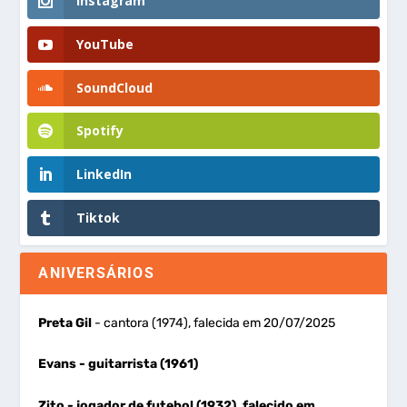
Instagram
YouTube
SoundCloud
Spotify
LinkedIn
Tiktok
ANIVERSÁRIOS
Preta Gil
- cantora (1974), falecida em 20/07/2025
Evans
- guitarrista (1961)
Zito
- jogador de futebol (1932), falecido em