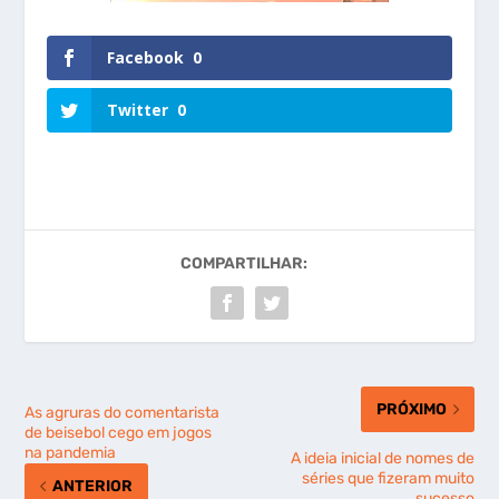
Facebook
0
Twitter
0
COMPARTILHAR:
PRÓXIMO
As agruras do comentarista
de beisebol cego em jogos
na pandemia
A ideia inicial de nomes de
séries que fizeram muito
ANTERIOR
sucesso