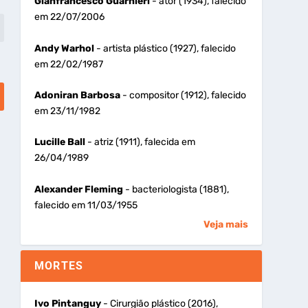
Gianfrancesco Guarnieri
- ator (1934), falecido
em 22/07/2006
Andy Warhol
- artista plástico (1927), falecido
em 22/02/1987
Adoniran Barbosa
- compositor (1912), falecido
em 23/11/1982
Lucille Ball
- atriz (1911), falecida em
26/04/1989
Alexander Fleming
- bacteriologista (1881),
falecido em 11/03/1955
Veja mais
MORTES
Ivo Pintanguy
- Cirurgião plástico (2016),