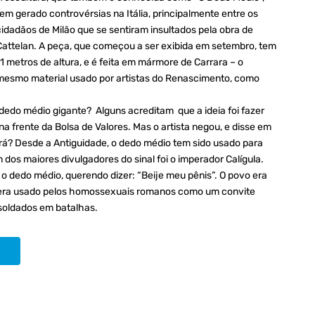
tem gerado controvérsias na Itália, principalmente entre os
cidadãos de Milão que se sentiram insultados pela obra de
Cattelan. A peça, que começou a ser exibida em setembro, tem
11 metros de altura, e é feita em mármore de Carrara – o
mesmo material usado por artistas do Renascimento, como
dedo médio gigante? Alguns acreditam que a ideia foi fazer
na frente da Bolsa de Valores. Mas o artista negou, e disse em
erá? Desde a Antiguidade, o dedo médio tem sido usado para
dos maiores divulgadores do sinal foi o imperador Calígula.
 o dedo médio, querendo dizer: “Beije meu pênis”. O povo era
m era usado pelos homossexuais romanos como um convite
soldados em batalhas.