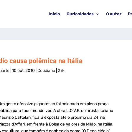
Início
Curiosidades
O autor
P
io causa polêmica na Itália
uarte
|
10 out, 2010
|
Cotidiano
|
2
Um gesto ofensivo gigantesco foi colocado em plena praça
pública para todo mundo ver. A obra L.O.V.E, do artista italiano
Maurizio Cattelan, ficará exposta até o próximo dia 24 na
Piazza d’Affari, em frente à Bolsa de Valores de Milão, na Itália.
A escultura, que também é conhecida como “O Dedo Médio”,