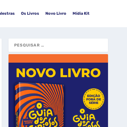
alestras
Os Livros
Novo Livro
Mídia Kit