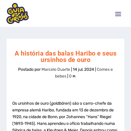
A história das balas Haribo e seus
ursinhos de ouro
Postado por
Marcelo Duarte
|
14 jul, 2024
|
Comes e
bebes
|
0
Os ursinhos de ouro (
goldbären
) são o carro-chefe da
empresa alemã Haribo, fundada em 13 de dezembro de
1920, na cidade de Bonn, por Johannes “Hans” Riegel
(1893-1945). Hans aprendeu o ofício trabalhando numa
fábrica de balas, a Kleutgen & Meier. Depois entrou como