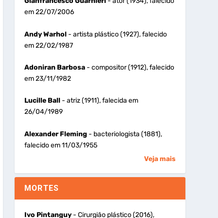
Gianfrancesco Guarnieri
- ator (1934), falecido
em 22/07/2006
Andy Warhol
- artista plástico (1927), falecido
em 22/02/1987
Adoniran Barbosa
- compositor (1912), falecido
em 23/11/1982
Lucille Ball
- atriz (1911), falecida em
26/04/1989
Alexander Fleming
- bacteriologista (1881),
falecido em 11/03/1955
Veja mais
MORTES
Ivo Pintanguy
- Cirurgião plástico (2016),