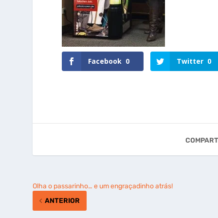
Facebook
0
Twitter
0
COMPART
Olha o passarinho… e um engraçadinho atrás!
ANTERIOR