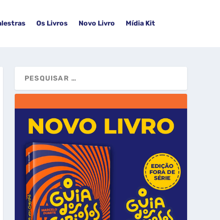
alestras
Os Livros
Novo Livro
Mídia Kit