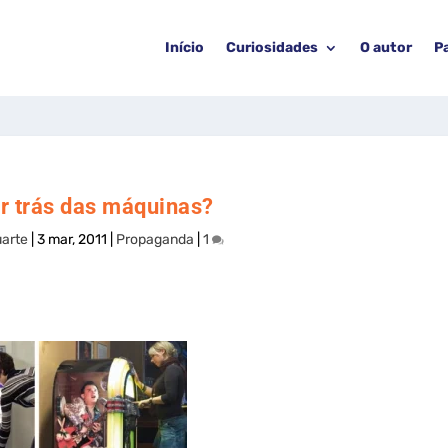
Início
Curiosidades
O autor
P
or trás das máquinas?
arte
|
3 mar, 2011
|
Propaganda
|
1