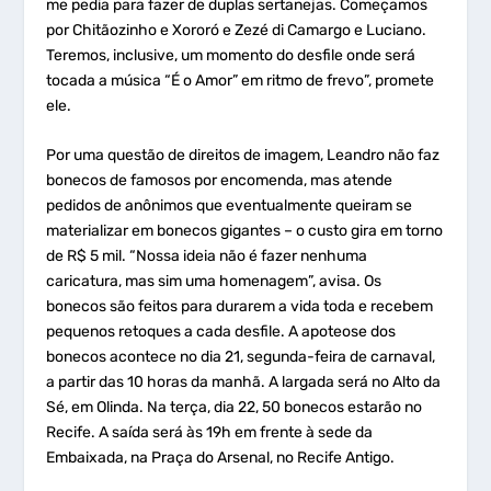
me pedia para fazer de duplas sertanejas. Começamos
por Chitãozinho e Xororó e Zezé di Camargo e Luciano.
Teremos, inclusive, um momento do desfile onde será
tocada a música “É o Amor” em ritmo de frevo”, promete
ele.
Por uma questão de direitos de imagem, Leandro não faz
bonecos de famosos por encomenda, mas atende
pedidos de anônimos que eventualmente queiram se
materializar em bonecos gigantes – o custo gira em torno
de R$ 5 mil. “Nossa ideia não é fazer nenhuma
caricatura, mas sim uma homenagem”, avisa. Os
bonecos são feitos para durarem a vida toda e recebem
pequenos retoques a cada desfile. A apoteose dos
bonecos acontece no dia 21, segunda-feira de carnaval,
a partir das 10 horas da manhã. A largada será no Alto da
Sé, em Olinda. Na terça, dia 22, 50 bonecos estarão no
Recife. A saída será às 19h em frente à sede da
Embaixada, na Praça do Arsenal, no Recife Antigo.