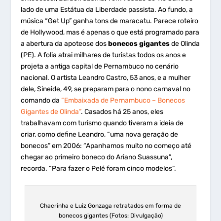
lado de uma Estátua da Liberdade passista. Ao fundo, a
música “Get Up” ganha tons de maracatu. Parece roteiro
de Hollywood, mas é apenas o que está programado para
a abertura da apoteose dos
bonecos gigantes
de Olinda
(PE). A folia atrai milhares de turistas todos os anos e
projeta a antiga capital de Pernambuco no cenário
nacional. O artista Leandro Castro, 53 anos, e a mulher
dele, Sineide, 49, se preparam para o nono carnaval no
comando da
“Embaixada de Pernambuco – Bonecos
Gigantes de Olinda”
. Casados há 25 anos, eles
trabalhavam com turismo quando tiveram a ideia de
criar, como define Leandro, “uma nova geração de
bonecos” em 2006: “Apanhamos muito no começo até
chegar ao primeiro boneco do Ariano Suassuna”,
recorda. “Para fazer o Pelé foram cinco modelos”.
Chacrinha e Luiz Gonzaga retratados em forma de
bonecos gigantes (Fotos: Divulgação)