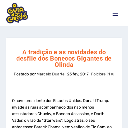
A tradição e as novidades do
desfile dos Bonecos Gigantes de
Olinda
Postado por
Marcelo Duarte
|
23 fev, 2017
|
Folclore
|
1
O novo presidente dos Estados Unidos, Donald Trump,
invade as ruas acompanhado dos não menos
assustadores Chucky, o Boneco Assassino, e Darth
Vader, o vilão de “Star Wars”. Logo atrás, o seu
antecessor, Barack Obama, vem vestido de Tio Sam, ao