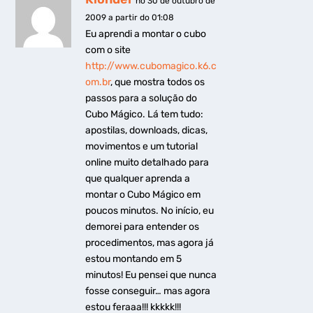
no 30 de outubro de
2009 a partir do 01:08
Eu aprendi a montar o cubo
com o site
http://www.cubomagico.k6.c
om.br
, que mostra todos os
passos para a solução do
Cubo Mágico. Lá tem tudo:
apostilas, downloads, dicas,
movimentos e um tutorial
online muito detalhado para
que qualquer aprenda a
montar o Cubo Mágico em
poucos minutos. No início, eu
demorei para entender os
procedimentos, mas agora já
estou montando em 5
minutos! Eu pensei que nunca
fosse conseguir… mas agora
estou feraaa!!! kkkkk!!!