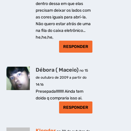
dentro dessa em que elas
precisam deixar os lados com
as cores iguais para abrí-la.
Não quero estar atrás de uma
na fila do caixa eletrônico…
he,he,he,
RESPONDER
Débora ( Maceio)
no 15
de outubro de 2009 a partir do
14:16
Presepada!!!!!!!!! Ainda tem
doida q compraria isso ai.
RESPONDER
Klonder