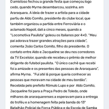
O amistoso fechou a grande festa que começou logo
cedo, quando Myrna desembarcou, sozinha, em
Araraquara. A ideia de trazer a artista para a cidade
partiu de Aldo Comito, presidente do clube local, que
também organizou a partida entre Ferroviária e o
aclamado Napoli, dali a cinco meses, quando a
“Locomotiva Paulista” goleou os italianos por 4×0. “Meu
pai adorava trazer grandes atrações para cidade”,
comenta João Carlos Comito, filho do presidente. O
contato entre Aldo e Jacqueline se deu nos corredores
da TV Excelsior, quando ele recebeu o prêmio de melhor
dirigente do futebol paulista. “O único cachê que recebi
foi a amizade e os presentes das pessoas de Araraquara”,
afirma Myrna. “Fui até lá porque queria conhecer as
pessoas que moravam na cidade de meu bordão”.
Recebida pelo prefeito Rômulo Lupo e por Aldo Comito,
Jacqueline foi para a Praça Pedro de Toledo, onde
milhares de araraquarenses a esperavam para a entrega
do troféu e a homenagem feita pela banda do 13º
Batalhão Policial da Força Pública e da Escola de Samba