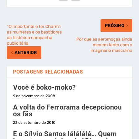
PRÓXIMO
“O Importante é ter Charm”:
as mulheres e os bastidores
da histórica campanha
Por que as aeromoças ainda
publicitária
mexem tanto com o
imaginário masculino
ANTERIOR
POSTAGENS RELACIONADAS
Você é boko-moko?
9 de novembro de 2008
A volta do Ferrorama decepcionou
os fãs
22 de setembro de 2010
E o Sílvio Santos lálálálá… Quem