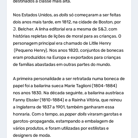
destinados à classe mais alta.
Nos Estados Unidos, as
dolls
só começaram a ser feitas
dois anos mais tarde, em 1812, na cidade de Boston, por
J. Belcher. A linha editorial era a mesma de S&J, com
histórias repletas de lições de moral para as crianças. O
personagem principal era chamado de Litlle Henry
(Pequeno Henry). Nos anos 1820, conjuntos de bonecas
eram produzidos na Europa e exportados para crianças
de famílias abastadas em outras partes do mundo.
A primeira personalidade a ser retratada numa boneca de
papel foi a bailarina sueca Marie Taglioni (1804-1884)
nos anos 1830. Na década seguinte, a bailarina austríaca
Fanny Elssler (1810-1884) e a Rainha Vitória, que reinou
a Inglaterra de 1837 a 1901, também ganharam essa
honraria. Com o tempo, as
paper dolls
viraram garotas e
garotos-propaganda, estampando a embalagem de
vários produtos, e foram utilizadas por estilistas e
designers de moda.