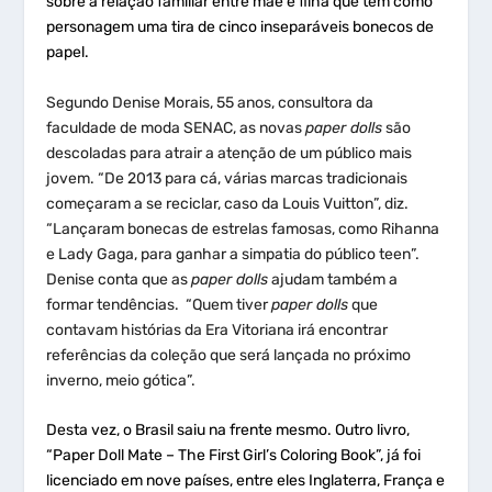
sobre a relação familiar entre mãe e filha que tem como
personagem uma tira de cinco inseparáveis bonecos de
papel.
Segundo Denise Morais, 55 anos, consultora da
faculdade de moda SENAC, as novas
paper dolls
são
descoladas para atrair a atenção de um público mais
jovem. “De 2013 para cá, várias marcas tradicionais
começaram a se reciclar, caso da Louis Vuitton”, diz.
“Lançaram bonecas de estrelas famosas, como Rihanna
e Lady Gaga, para ganhar a simpatia do público teen”.
Denise conta que as
paper dolls
ajudam também a
formar tendências. “Quem tiver
paper dolls
que
contavam histórias da Era Vitoriana irá encontrar
referências da coleção que será lançada no próximo
inverno, meio gótica”.
Desta vez, o Brasil saiu na frente mesmo. Outro livro,
“Paper Doll Mate – The First Girl’s Coloring Book”, já foi
licenciado em nove países, entre eles Inglaterra, França e