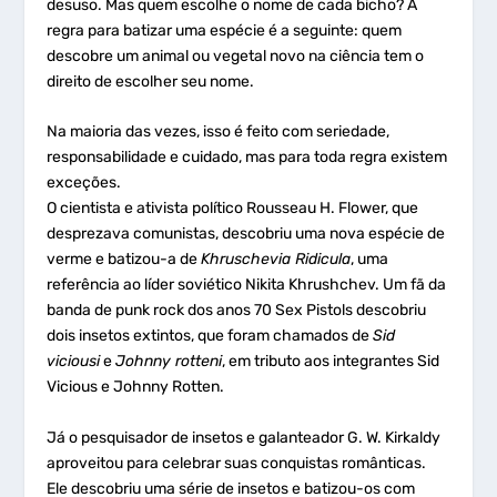
desuso. Mas quem escolhe o nome de cada bicho? A
regra para batizar uma espécie é a seguinte: quem
descobre um animal ou vegetal novo na ciência tem o
direito de escolher seu nome.
Na maioria das vezes, isso é feito com seriedade,
responsabilidade e cuidado, mas para toda regra existem
exceções.
O cientista e ativista político Rousseau H. Flower, que
desprezava comunistas, descobriu uma nova espécie de
verme e batizou-a de
Khruschevia Ridicula
, uma
referência ao líder soviético Nikita Khrushchev. Um fã da
banda de punk rock dos anos 70 Sex Pistols descobriu
dois insetos extintos, que foram chamados de
Sid
viciousi
e
Johnny rotteni
, em tributo aos integrantes Sid
Vicious e Johnny Rotten.
Já o pesquisador de insetos e galanteador G. W. Kirkaldy
aproveitou para celebrar suas conquistas românticas.
Ele descobriu uma série de insetos e batizou-os com