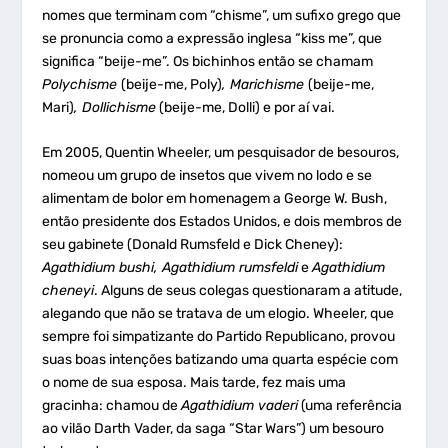
nomes que terminam com “chisme”, um sufixo grego que
se pronuncia como a expressão inglesa “kiss me”, que
significa “beije-me”. Os bichinhos então se chamam
Polychisme
(beije-me, Poly)
, Marichisme
(beije-me,
Mari)
, Dollichisme
(beije-me, Dolli) e por aí vai.
Em 2005, Quentin Wheeler, um pesquisador de besouros,
nomeou um grupo de insetos que vivem no lodo e se
alimentam de bolor em homenagem a George W. Bush,
então presidente dos Estados Unidos, e dois membros de
seu gabinete (Donald Rumsfeld e Dick Cheney):
Agathidium bushi, Agathidium rumsfeldi
e
Agathidium
cheneyi
. Alguns de seus colegas questionaram a atitude,
alegando que não se tratava de um elogio. Wheeler, que
sempre foi simpatizante do Partido Republicano, provou
suas boas intenções batizando uma quarta espécie com
o nome de sua esposa. Mais tarde, fez mais uma
gracinha: chamou de
Agathidium vaderi
(uma referência
ao vilão Darth Vader, da saga “Star Wars”) um besouro