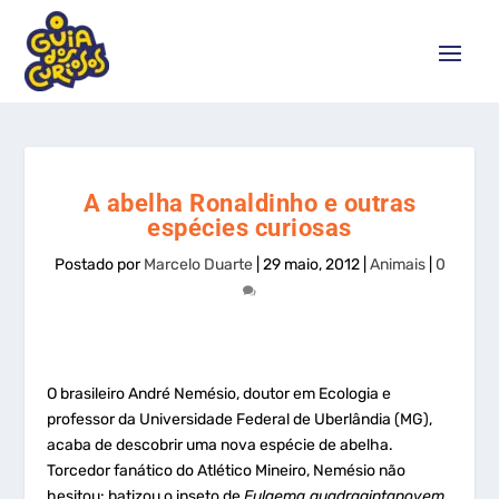
A abelha Ronaldinho e outras
espécies curiosas
Postado por
Marcelo Duarte
|
29 maio, 2012
|
Animais
|
0
O brasileiro André Nemésio, doutor em Ecologia e
professor da Universidade Federal de Uberlândia (MG),
acaba de descobrir uma nova espécie de abelha.
Torcedor fanático do Atlético Mineiro, Nemésio não
hesitou: batizou o inseto de
Eulaema quadragintanovem
.