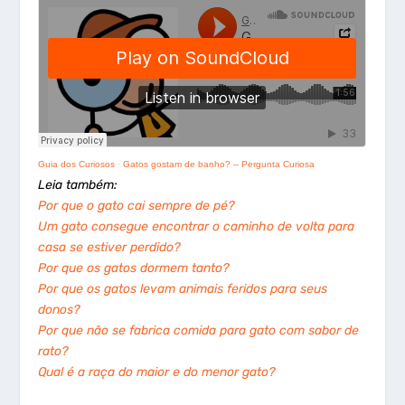
Guia dos Curiosos
·
Gatos gostam de banho? – Pergunta Curiosa
Leia também:
Por que o gato cai sempre de pé?
Um gato consegue encontrar o caminho de volta para
casa se estiver perdido?
Por que os gatos dormem tanto?
Por que os gatos levam animais feridos para seus
donos?
Por que não se fabrica comida para gato com sabor de
rato?
Qual é a raça do maior e do menor gato?