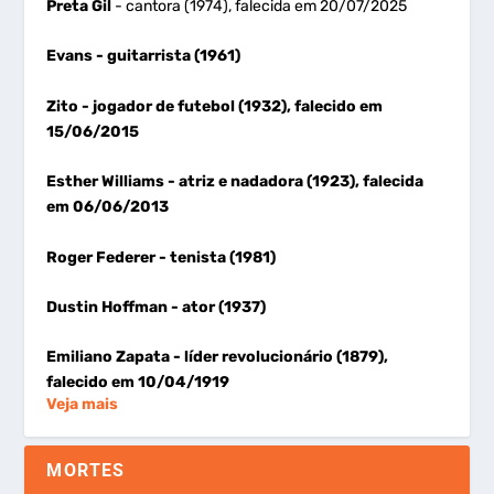
Preta Gil
- cantora (1974), falecida em 20/07/2025
Evans
- guitarrista (1961)
Zito
- jogador de futebol (1932), falecido em
15/06/2015
Esther Williams
- atriz e nadadora (1923), falecida
em 06/06/2013
Roger Federer
- tenista (1981)
Dustin Hoffman
- ator (1937)
Emiliano Zapata
- líder revolucionário (1879),
falecido em 10/04/1919
Veja mais
MORTES