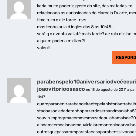
keria muito poder ir, gosto do site, das materias, td
relacionado as curiosidades do Marcelo Duarte, me
time ruim q ele torce…rsrs
mas tenho aula d ingles das 8 as 10:45…
será q o evento vai até mais tarde? ae rola d ir, hei
alguem poderia m dizer?!
valeu!!!
RESPON
parabenspelo10aniversariodvcéccur
joaovitorioosasco
no 13 de agosto de 2011 a par
11:47
queroparanenizarabandeirantepelahistoriaetrabal
stadoasociedadetenhoprazerdeserbandmaniaha5
souvirumprogrmacommesmozedopulohamaisde30
aindameemocionaemouvirfalaremantoniocarvalho
outrosquepassaramporestacasaparabenssilvanaa