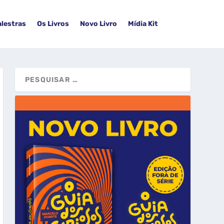
alestras
Os Livros
Novo Livro
Mídia Kit