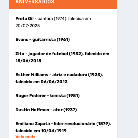
ANIVERSÁRIOS
Preta Gil
- cantora (1974), falecida em
20/07/2025
Evans
- guitarrista (1961)
Zito
- jogador de futebol (1932), falecido em
15/06/2015
Esther Williams
- atriz e nadadora (1923),
falecida em 06/06/2013
Roger Federer
- tenista (1981)
Dustin Hoffman
- ator (1937)
Emiliano Zapata
- líder revolucionário (1879),
falecido em 10/04/1919
Veja mais