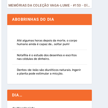
MEMÓRIAS DA COLEÇÃO VAGA-LUME - #153 - Olá, Curiosos! 2023
ABOBRINHAS DO DIA
Até algumas horas depois da morte, o corpo
humano ainda é capaz de… soltar pum!
Notafilia é o estudo dos desenhos e escritos
nas cédulas de dinheiro.
Dentes-de-leão são diuréticos naturais. Ingerir
a planta pode estimular a micção.
DIA…