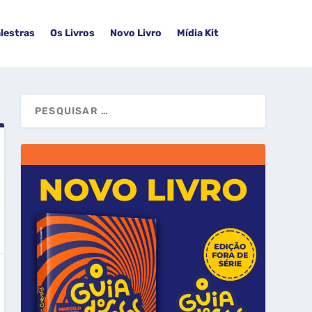
lestras
Os Livros
Novo Livro
Mídia Kit