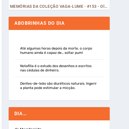
MEMÓRIAS DA COLEÇÃO VAGA-LUME - #153 - Olá, Curiosos! 2023
ABOBRINHAS DO DIA
Até algumas horas depois da morte, o corpo
humano ainda é capaz de… soltar pum!
Notafilia é o estudo dos desenhos e escritos
nas cédulas de dinheiro.
Dentes-de-leão são diuréticos naturais. Ingerir
a planta pode estimular a micção.
DIA…