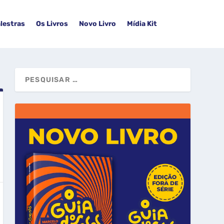
lestras
Os Livros
Novo Livro
Mídia Kit