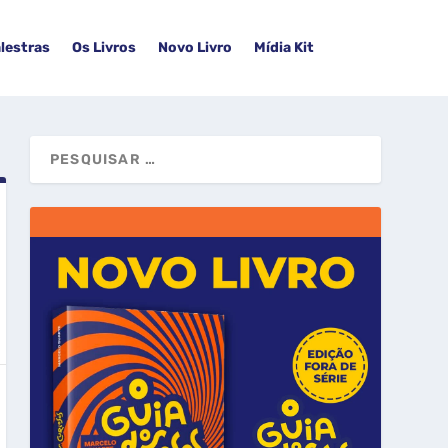
lestras
Os Livros
Novo Livro
Mídia Kit