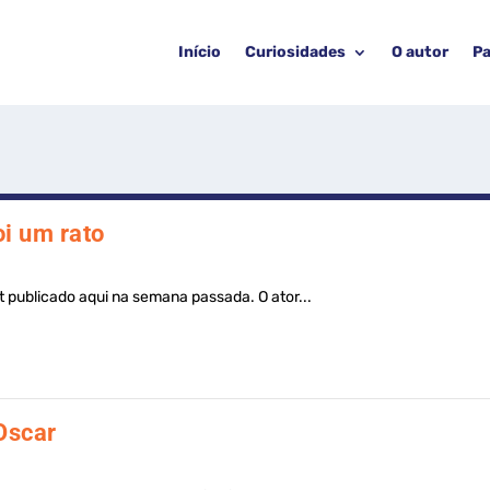
Início
Curiosidades
O autor
Pa
oi um rato
 publicado aqui na semana passada. O ator...
Oscar