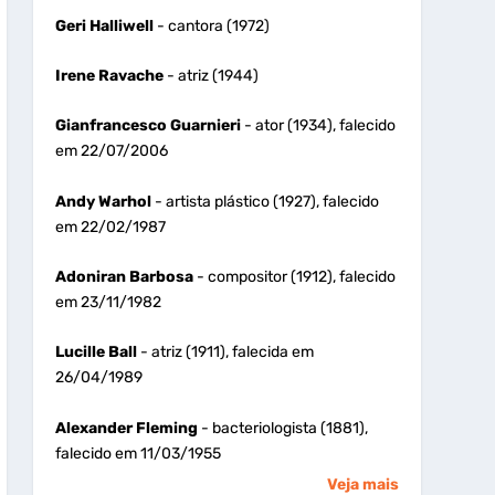
Geri Halliwell
- cantora (1972)
Irene Ravache
- atriz (1944)
Gianfrancesco Guarnieri
- ator (1934), falecido
em 22/07/2006
Andy Warhol
- artista plástico (1927), falecido
em 22/02/1987
Adoniran Barbosa
- compositor (1912), falecido
em 23/11/1982
Lucille Ball
- atriz (1911), falecida em
26/04/1989
Alexander Fleming
- bacteriologista (1881),
falecido em 11/03/1955
Veja mais