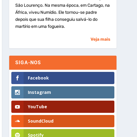
São Lourenço. Na mesma época, em Cartago, na
África, viveu Numídio. Ele tornou-se padre
depois que sua filha conseguiu salvá-lo do
martírio em uma fogueira.
Veja mais
SIGA-NOS
Facebook
Instagram
YouTube
SoundCloud
Spotify