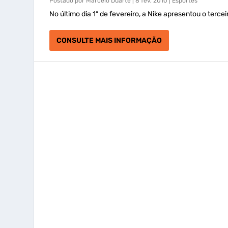
Postado por
Marcelo Duarte
|
8 fev, 2010
|
Esportes
No último dia 1º de fevereiro, a Nike apresentou o tercei
CONSULTE MAIS INFORMAÇÃO