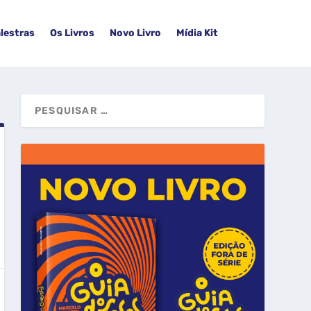
lestras
Os Livros
Novo Livro
Mídia Kit