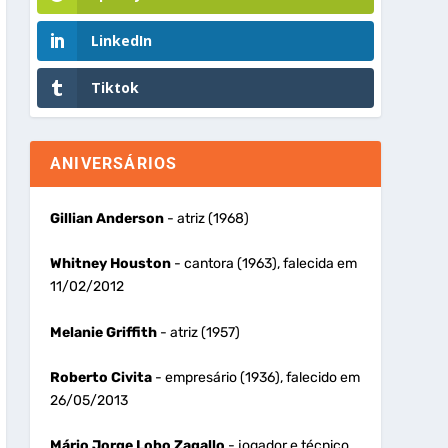
LinkedIn
Tiktok
ANIVERSÁRIOS
Gillian Anderson
- atriz (1968)
Whitney Houston
- cantora (1963), falecida em
11/02/2012
Melanie Griffith
- atriz (1957)
Roberto Civita
- empresário (1936), falecido em
26/05/2013
Mário Jorge Lobo Zagallo
- jogador e técnico