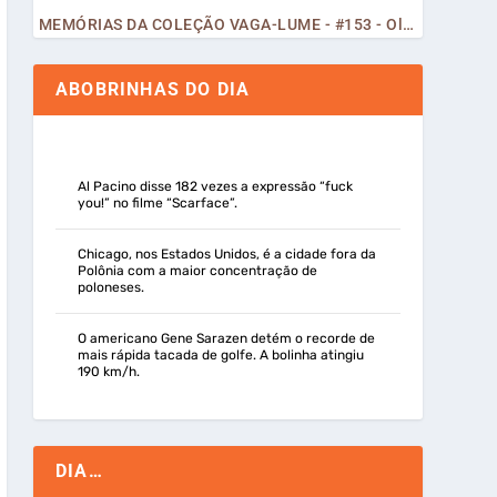
MEMÓRIAS DA COLEÇÃO VAGA-LUME - #153 - Olá, Curiosos! 2023
ABOBRINHAS DO DIA
Al Pacino disse 182 vezes a expressão “fuck
you!” no filme “Scarface”.
Chicago, nos Estados Unidos, é a cidade fora da
Polônia com a maior concentração de
poloneses.
O americano Gene Sarazen detém o recorde de
mais rápida tacada de golfe. A bolinha atingiu
190 km/h.
DIA…