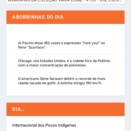
MEMÓRIAS DA COLEÇÃO VAGA-LUME - #153 - Olá, Curiosos! 2023
ABOBRINHAS DO DIA
Al Pacino disse 182 vezes a expressão “fuck you!” no
filme “Scarface”.
Chicago, nos Estados Unidos, é a cidade fora da Polônia
com a maior concentração de poloneses.
O americano Gene Sarazen detém o recorde de mais
rápida tacada de golfe. A bolinha atingiu 190 km/h.
DIA…
Internacional dos Povos Indígenas