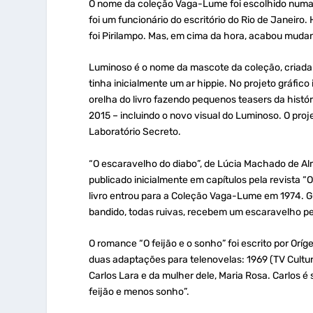
O nome da coleção Vaga-Lume foi escolhido numa v
foi um funcionário do escritório do Rio de Janeir
foi Pirilampo.
Mas, em cima da hora, acabou muda
Luminoso é o nome da mascote da coleção, criada p
tinha inicialmente um ar hippie. No projeto gráfico
orelha do livro fazendo pequenos teasers da hist
2015 – incluindo o novo visual do Luminoso. O proj
Laboratório Secreto.
“O escaravelho do diabo”, de Lúcia Machado de Alm
publicado inicialmente em capítulos pela revista “
livro entrou para a Coleção Vaga-Lume em 1974. 
bandido, todas ruivas, recebem um escaravelho pe
O romance “O feijão e o sonho” foi escrito por O
duas adaptações para telenovelas: 1969 (TV Cultura
Carlos Lara e da mulher dele, Maria Rosa. Carlos é
feijão e menos sonho”.