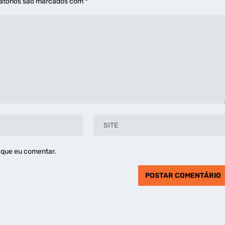
atórios são marcados com
*
 que eu comentar.