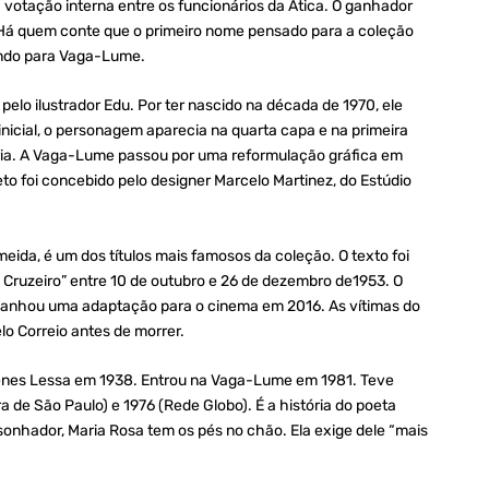
otação interna entre os funcionários da Ática. O ganhador
o. Há quem conte que o primeiro nome pensado para a coleção
ndo para Vaga-Lume.
elo ilustrador Edu. Por ter nascido na década de 1970, ele
 inicial, o personagem aparecia na quarta capa e na primeira
ória. A Vaga-Lume passou por uma reformulação gráfica em
eto foi concebido pelo designer Marcelo Martinez, do Estúdio
eida, é um dos títulos mais famosos da coleção. O texto foi
O Cruzeiro” entre 10 de outubro e 26 de dezembro de1953. O
Ganhou uma adaptação para o cinema em 2016. As vítimas do
lo Correio antes de morrer.
rígenes Lessa em 1938. Entrou na Vaga-Lume em 1981. Teve
 de São Paulo) e 1976 (Rede Globo). É a história do poeta
 sonhador, Maria Rosa tem os pés no chão. Ela exige dele “mais