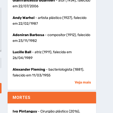
Gianfrancesco Guarnieri
- ator (1934), falecido
em 22/07/2006
Andy Warhol
- artista plástico (1927), falecido
em 22/02/1987
Adoniran Barbosa
- compositor (1912), falecido
em 23/11/1982
Lucille Ball
- atriz (1911), falecida em
26/04/1989
Alexander Fleming
- bacteriologista (1881),
falecido em 11/03/1955
Veja mais
MORTES
Ivo Pintanguy
- Cirurgião plástico (2016),