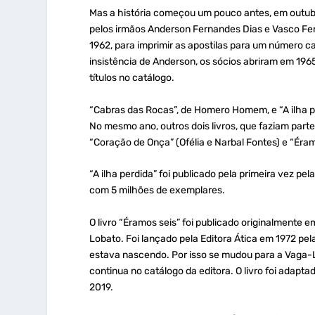
Mas a história começou um pouco antes, em outub
pelos irmãos Anderson Fernandes Dias e Vasco Fer
1962, para imprimir as apostilas para um número ca
insistência de Anderson, os sócios abriram em 1965 
títulos no catálogo.
“Cabras das Rocas”, de Homero Homem, e “A ilha per
No mesmo ano, outros dois livros, que faziam par
“Coração de Onça” (Ofélia e Narbal Fontes) e “Éram
“A ilha perdida” foi publicado pela primeira vez pela
com 5 milhões de exemplares.
O livro “Éramos seis” foi publicado originalmente 
Lobato. Foi lançado pela Editora Ática em 1972 pel
estava nascendo. Por isso se mudou para a Vaga-
continua no catálogo da editora. O livro foi adapta
2019.