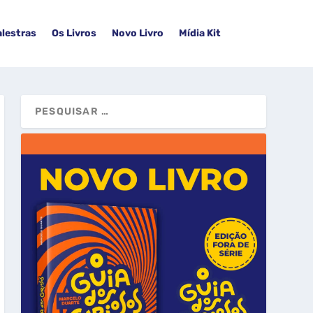
alestras
Os Livros
Novo Livro
Mídia Kit