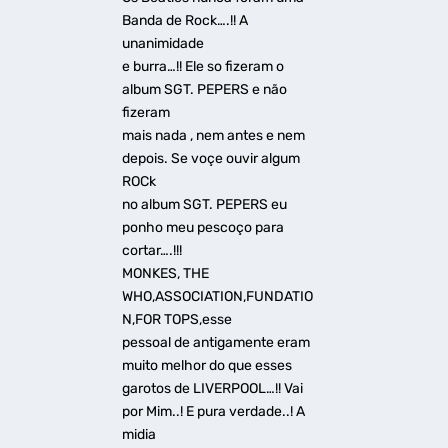
Banda de Rock….!! A
unanimidade
e burra…!! Ele so fizeram o
album SGT. PEPERS e não
fizeram
mais nada , nem antes e nem
depois. Se voçe ouvir algum
ROCk
no album SGT. PEPERS eu
ponho meu pescoço para
cortar….!!!
MONKES, THE
WHO,ASSOCIATION,FUNDATIO
N,FOR TOPS,esse
pessoal de antigamente eram
muito melhor do que esses
garotos de LIVERPOOL…!! Vai
por Mim..! E pura verdade..! A
midia