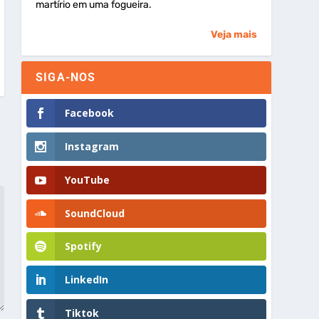
martírio em uma fogueira.
Veja mais
SIGA-NOS
Facebook
Instagram
YouTube
SoundCloud
Spotify
LinkedIn
Tiktok