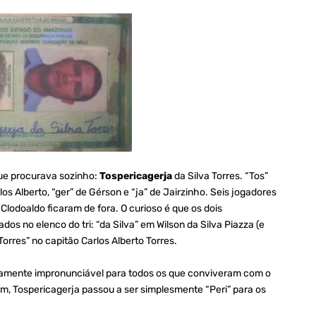
ue procurava sozinho:
Tospericagerja
da Silva Torres. “Tos”
arlos Alberto, “ger” de Gérson e “ja” de Jairzinho. Seis jogadores
 Clodoaldo ficaram de fora. O curioso é que os dois
s no elenco do tri: “da Silva” em Wilson da Silva Piazza (e
orres” no capitão Carlos Alberto Torres.
ticamente impronunciável para todos os que conviveram com o
im, Tospericagerja passou a ser simplesmente “Peri” para os