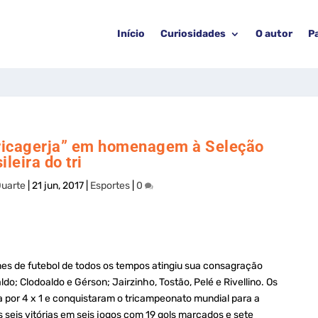
Início
Curiosidades
O autor
P
pericagerja” em homenagem à Seleção
ileira do tri
Duarte
|
21 jun, 2017
|
Esportes
|
0
mes de futebol de todos os tempos atingiu sua consagração
aldo; Clodoaldo e Gérson; Jairzinho, Tostão, Pelé e Rivellino. Os
a por 4 x 1 e conquistaram o tricampeonato mundial para a
 seis vitórias em seis jogos com 19 gols marcados e sete