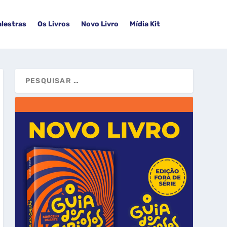
alestras
Os Livros
Novo Livro
Mídia Kit