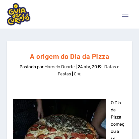
A origem do Dia da Pizza
Postado por
Marcelo Duarte
|
24 abr, 2019
|
Datas e
Festas
|
0
O Dia
da
Pizza
começ
ou a
ser