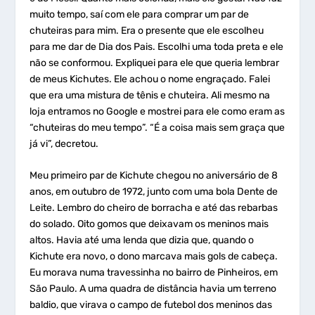
muito tempo, saí com ele para comprar um par de
chuteiras para mim. Era o presente que ele escolheu
para me dar de Dia dos Pais. Escolhi uma toda preta e ele
não se conformou. Expliquei para ele que queria lembrar
de meus Kichutes. Ele achou o nome engraçado. Falei
que era uma mistura de tênis e chuteira. Ali mesmo na
loja entramos no Google e mostrei para ele como eram as
“chuteiras do meu tempo”. “É a coisa mais sem graça que
já vi”, decretou.
Meu primeiro par de Kichute chegou no aniversário de 8
anos, em outubro de 1972, junto com uma bola Dente de
Leite. Lembro do cheiro de borracha e até das rebarbas
do solado. Oito gomos que deixavam os meninos mais
altos. Havia até uma lenda que dizia que, quando o
Kichute era novo, o dono marcava mais gols de cabeça.
Eu morava numa travessinha no bairro de Pinheiros, em
São Paulo. A uma quadra de distância havia um terreno
baldio, que virava o campo de futebol dos meninos das