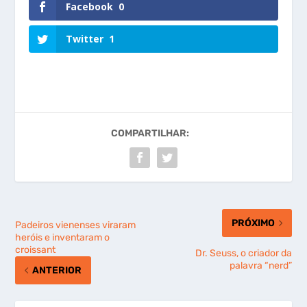
Facebook
0
Twitter
1
COMPARTILHAR:
PRÓXIMO
Padeiros vienenses viraram
heróis e inventaram o
croissant
Dr. Seuss, o criador da
palavra “nerd”
ANTERIOR