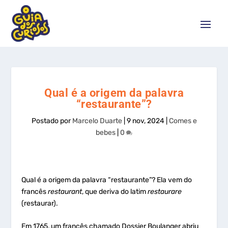
Qual é a origem da palavra
“restaurante”?
Postado por
Marcelo Duarte
|
9 nov, 2024
|
Comes e
bebes
|
0
Qual é a origem da palavra “restaurante”? Ela vem do
francês
restaurant
, que deriva do latim
restaurare
(restaurar).
Em 1765, um francês chamado Dossier Boulanger abriu