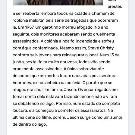
prestes
a ser reaberta, embora todos na cidade a chamem de
“colônia maldita” pela série de tragédias que ocorreram
lá. Em 1957, um garotinho morreu afogado. No ano
seguinte, dois monitores acabaram sendo cruelmente
assassinados. A colônia ainda foi incendiada e sofreu
com água contaminada. Mesmo assim, Steve Christy
contrata seis jovens para reinaugurar o local. Num 13 de
junho, sexta-feira muito chuvosa, todos vão sendo
cruelmente assassinados. A única sobrevivente
descobre que as mortes foram causadas pela senhora
Voorhees, ex-cozinheira da colônia. O garoto que se
afogou era seu filho único, Jason. Os encarregados em
tomar conta dele estavam fazendo amor e não o viram
se debatendo no lago. Por isso, num estado de completa
loucura, ela começou a cometer os assassinatos. Na
última cena do filme, porém, Jason surge como um zumbi
de dentro do lago.