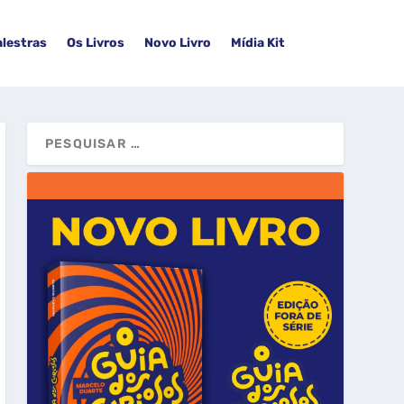
alestras
Os Livros
Novo Livro
Mídia Kit