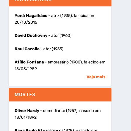
Yoná Magalhães
- atriz (1935), falecida em
20/10/2015
David Duchovny
- ator (1960)
Raul Gazolla
- ator (1955)
Atílio Fontana
- empresário (1900), falecido em
15/03/1989
Veja mais
MORTES
Oliver Hardy
- comediante (1957), nascido em
18/01/1892
Papa Paulo VI
- religioso (1978), nascido em