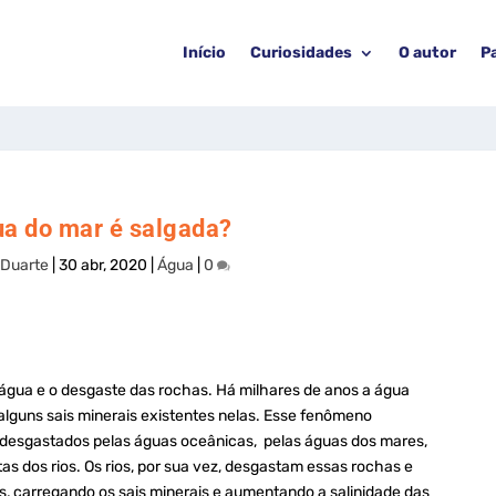
Início
Curiosidades
O autor
P
ua do mar é salgada?
 Duarte
|
30 abr, 2020
|
Água
|
0
 água e o desgaste das rochas. Há milhares de anos a água
 alguns sais minerais existentes nelas. Esse fenômeno
 desgastados pelas águas oceânicas, pelas águas dos mares,
s dos rios. Os rios, por sua vez, desgastam essas rochas e
, carregando os sais minerais e aumentando a salinidade das