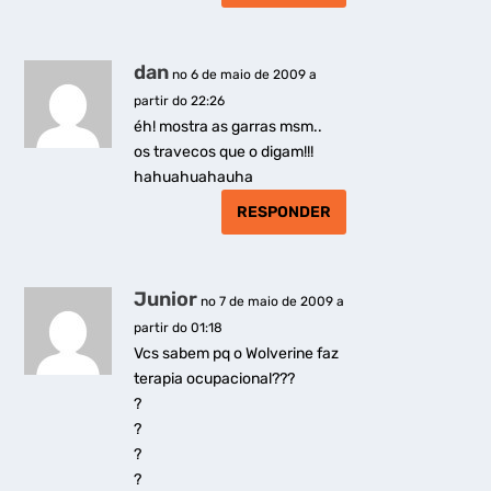
dan
no 6 de maio de 2009 a
partir do 22:26
éh! mostra as garras msm..
os travecos que o digam!!!
hahuahuahauha
RESPONDER
Junior
no 7 de maio de 2009 a
partir do 01:18
Vcs sabem pq o Wolverine faz
terapia ocupacional???
?
?
?
?