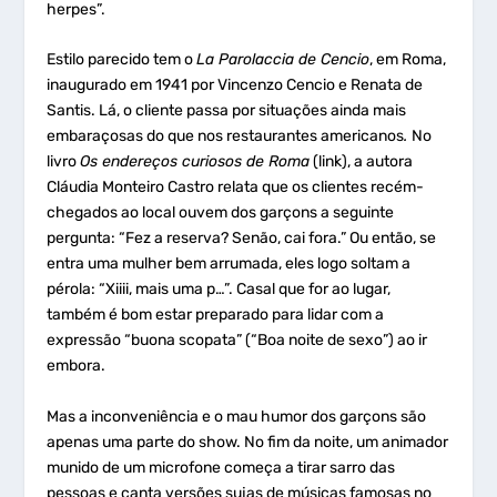
herpes”.
Estilo parecido tem o
La Parolaccia de Cencio
, em Roma,
inaugurado em 1941 por Vincenzo Cencio e Renata de
Santis. Lá, o cliente passa por situações ainda mais
embaraçosas do que nos restaurantes americanos
.
No
livro
Os endereços curiosos de Roma
(link), a autora
Cláudia Monteiro Castro relata que os clientes recém-
chegados ao local ouvem dos garçons a seguinte
pergunta: “Fez a reserva? Senão, cai fora.” Ou então, se
entra uma mulher bem arrumada, eles logo soltam a
pérola: “Xiiii, mais uma p…”. Casal que for ao lugar,
também é bom estar preparado para lidar com a
expressão “buona scopata” (“Boa noite de sexo”) ao ir
embora.
Mas a inconveniência e o mau humor dos garçons são
apenas uma parte do show. No fim da noite, um animador
munido de um microfone começa a tirar sarro das
pessoas e canta versões sujas de músicas famosas no