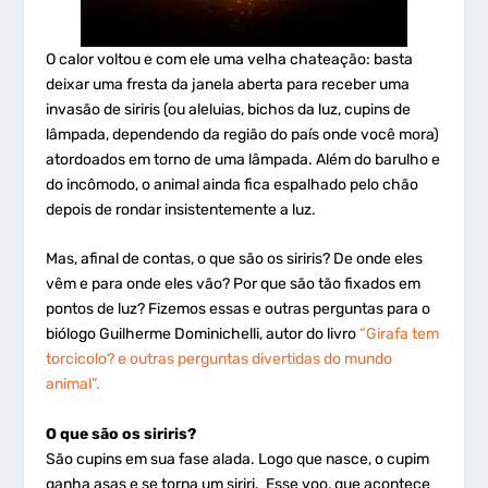
O calor voltou e com ele uma velha chateação: basta
deixar uma fresta da janela aberta para receber uma
invasão de siriris (ou aleluias, bichos da luz, cupins de
lâmpada, dependendo da região do país onde você mora)
atordoados em torno de uma lâmpada. Além do barulho e
do incômodo, o animal ainda fica espalhado pelo chão
depois de rondar insistentemente a luz.
Mas, afinal de contas, o que são os siriris? De onde eles
vêm e para onde eles vão? Por que são tão fixados em
pontos de luz? Fizemos essas e outras perguntas para o
biólogo Guilherme Dominichelli, autor do livro
“Girafa tem
torcicolo? e outras perguntas divertidas do mundo
animal”.
O que são os siriris?
São cupins em sua fase alada. Logo que nasce, o cupim
ganha asas e se torna um siriri. Esse voo, que acontece