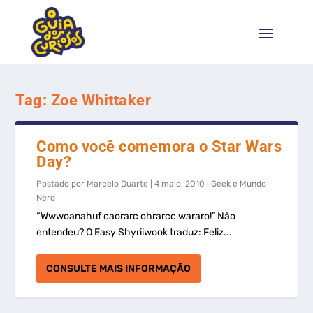
Tag:
Zoe Whittaker
Como você comemora o Star Wars
Day?
Postado por
Marcelo Duarte
|
4 maio, 2010
|
Geek e Mundo
Nerd
“Wwwoanahuf caorarc ohrarcc wararo!” Não
entendeu? O Easy Shyriiwook traduz: Feliz...
CONSULTE MAIS INFORMAÇÃO