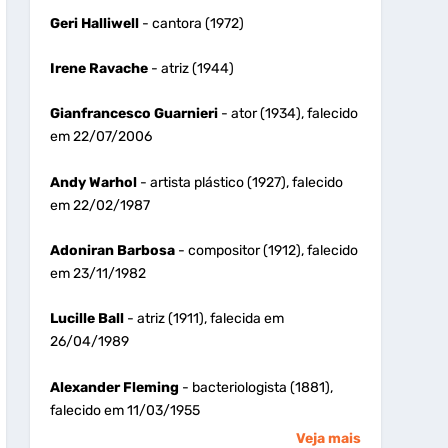
Geri Halliwell
- cantora (1972)
Irene Ravache
- atriz (1944)
Gianfrancesco Guarnieri
- ator (1934), falecido
em 22/07/2006
Andy Warhol
- artista plástico (1927), falecido
em 22/02/1987
Adoniran Barbosa
- compositor (1912), falecido
em 23/11/1982
Lucille Ball
- atriz (1911), falecida em
26/04/1989
Alexander Fleming
- bacteriologista (1881),
falecido em 11/03/1955
Veja mais