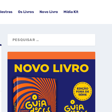
lestras
Os Livros
Novo Livro
Mídia Kit