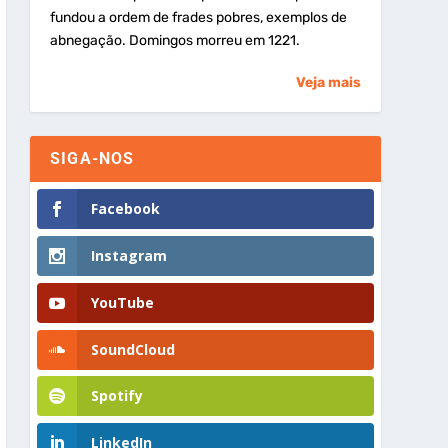
fundou a ordem de frades pobres, exemplos de
abnegação. Domingos morreu em 1221.
Veja mais
SIGA-NOS
Facebook
Instagram
YouTube
SoundCloud
Spotify
LinkedIn