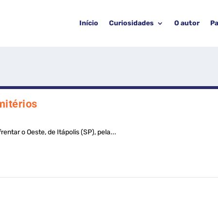
Início
Curiosidades
O autor
Pa
mitérios
ntar o Oeste, de Itápolis (SP), pela...