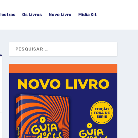
lestras
Os Livros
Novo Livro
Mídia Kit