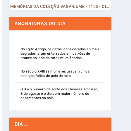
MEMÓRIAS DA COLEÇÃO VAGA-LUME - #153 - Olá, Curiosos! 2023
ABOBRINHAS DO DIA
No Egito Antigo, os gatos, considerados animais
sagrados, eram enterrados em caixões de
bronze ao lado de ratos mumificados.
No século XVIII as mulheres usavam cílios
postiços feitos de pelo de rato.
O 8 é o número da sorte dos chineses. Por isso,
8 de agosto é o dia com maior número de
casamentos no país.
DIA…