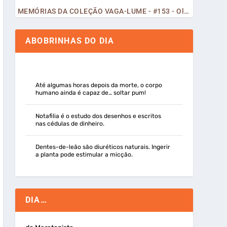
MEMÓRIAS DA COLEÇÃO VAGA-LUME - #153 - Olá, Curiosos! 2023
ABOBRINHAS DO DIA
Até algumas horas depois da morte, o corpo
humano ainda é capaz de… soltar pum!
Notafilia é o estudo dos desenhos e escritos
nas cédulas de dinheiro.
Dentes-de-leão são diuréticos naturais. Ingerir
a planta pode estimular a micção.
DIA…