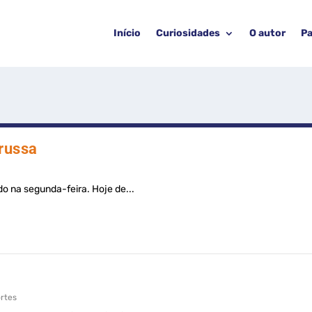
Início
Curiosidades
O autor
Pa
russa
o na segunda-feira. Hoje de...
rtes