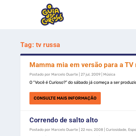
Tag:
tv russa
Mamma mia em versão para a TV 
Postado por
Marcelo Duarte
|
27 jul, 2009
|
Música
O “Você é Curioso?” do sábado já começa a ser produzid
CONSULTE MAIS INFORMAÇÃO
Correndo de salto alto
Postado por
Marcelo Duarte
|
22 nov, 2008
|
Curiosidade
,
Espo