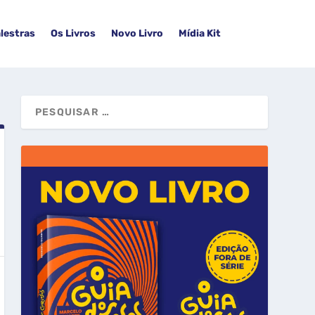
lestras
Os Livros
Novo Livro
Mídia Kit