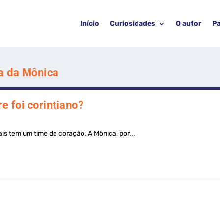
Início
Curiosidades
O autor
Pa
a da Mônica
 foi corintiano?
s tem um time de coração. A Mônica, por...