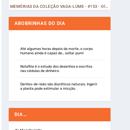
MEMÓRIAS DA COLEÇÃO VAGA-LUME - #153 - Olá, Curiosos! 2023
ABOBRINHAS DO DIA
Até algumas horas depois da morte, o corpo
humano ainda é capaz de… soltar pum!
Notafilia é o estudo dos desenhos e escritos
nas cédulas de dinheiro.
Dentes-de-leão são diuréticos naturais. Ingerir
a planta pode estimular a micção.
DIA…