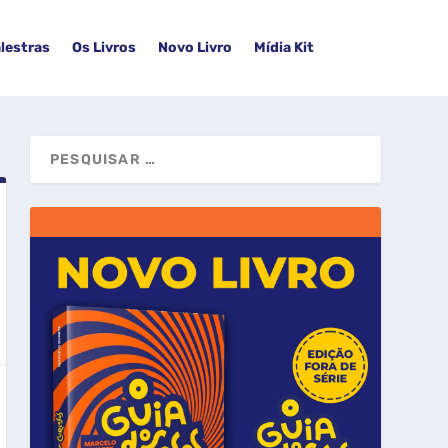
lestras
Os Livros
Novo Livro
Mídia Kit